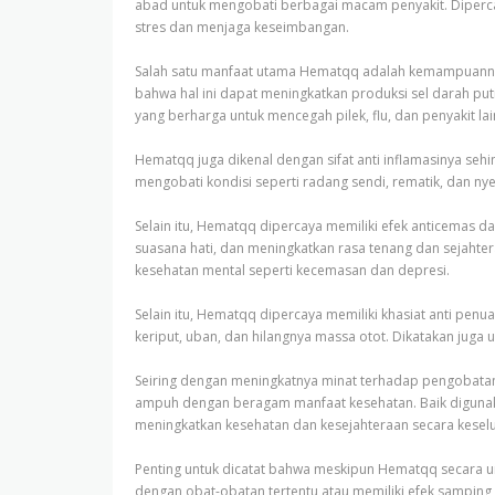
abad untuk mengobati berbagai macam penyakit. Diperca
stres dan menjaga keseimbangan.
Salah satu manfaat utama Hematqq adalah kemampuannya 
bahwa hal ini dapat meningkatkan produksi sel darah put
yang berharga untuk mencegah pilek, flu, dan penyakit lai
Hematqq juga dikenal dengan sifat anti inflamasinya sehi
mengobati kondisi seperti radang sendi, rematik, dan nyer
Selain itu, Hematqq dipercaya memiliki efek anticemas 
suasana hati, dan meningkatkan rasa tenang dan sejahte
kesehatan mental seperti kecemasan dan depresi.
Selain itu, Hematqq dipercaya memiliki khasiat anti pen
keriput, uban, dan hilangnya massa otot. Dikatakan juga 
Seiring dengan meningkatnya minat terhadap pengobatan
ampuh dengan beragam manfaat kesehatan. Baik digunaka
meningkatkan kesehatan dan kesejahteraan secara kesel
Penting untuk dicatat bahwa meskipun Hematqq secara 
dengan obat-obatan tertentu atau memiliki efek samping p