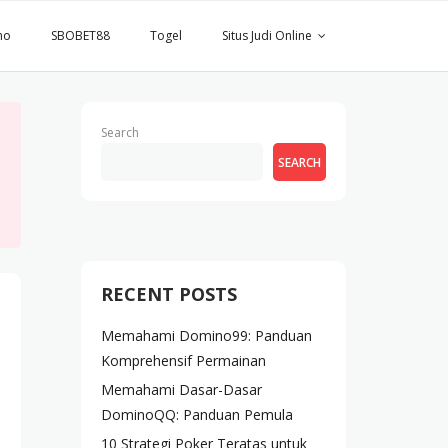
no
SBOBET88
Togel
Situs Judi Online
Search
SEARCH
RECENT POSTS
Memahami Domino99: Panduan
Komprehensif Permainan
Memahami Dasar-Dasar
DominoQQ: Panduan Pemula
10 Strategi Poker Teratas untuk