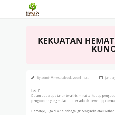
Skip
to
content
KEKUATAN HEMAT
KUNO
By
admin@mesasdecultivoonline.com
Januar
[ad_1]
Dalam beberapa tahun terakhir, minat terhadap pengobat
pengobatan yang mulai populer adalah Hematqq, ramuan
Hematqq, juga dikenal sebagai ginseng India atau With