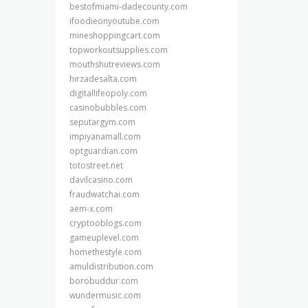
bestofmiami-dadecounty.com
ifoodieonyoutube.com
mineshoppingcart.com
topworkoutsupplies.com
mouthshutreviews.com
hirzadesalta.com
digitallifeopoly.com
casinobubbles.com
seputargym.com
impiyanamall.com
optguardian.com
totostreet.net
davilcasino.com
fraudwatchai.com
aem-x.com
cryptooblogs.com
gameuplevel.com
homethestyle.com
amuldistribution.com
borobuddur.com
wundermusic.com