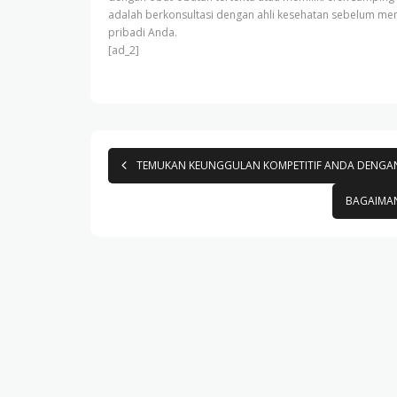
adalah berkonsultasi dengan ahli kesehatan sebelum 
pribadi Anda.
[ad_2]
TEMUKAN KEUNGGULAN KOMPETITIF ANDA DENGAN 
BAGAIMAN