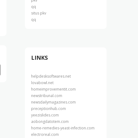
pkv
qq
situs pkv
qq
LINKS
helpdesksoftwares.net
lovabowl.net
homeimprovementit.com
newstribunal.com
newsdailymagazines.com
preceptionhub.com
yeezislides.com
aobongdatotem.com
home-remedies-yeast-infection.com
electroreal.com