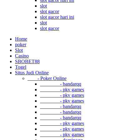
slot gacor hari ini
slot
slot gacor
slot gacor hari ini
slot
slot gacor
Home
poker
Slot
Casino
SBOBET88
Togel
Situs Judi Online
- Poker Online
- bandarqq
- pkv games
- pkv games
- pkv games
- bandarqq
- bandarqq
- bandarqq
- pkv games
- pkv games
- pkv games