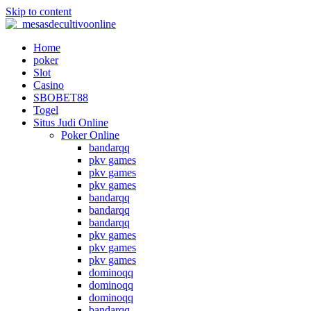
Skip to content
Home
poker
Slot
Casino
SBOBET88
Togel
Situs Judi Online
Poker Online
bandarqq
pkv games
pkv games
pkv games
bandarqq
bandarqq
bandarqq
pkv games
pkv games
pkv games
dominoqq
dominoqq
dominoqq
bandarqq