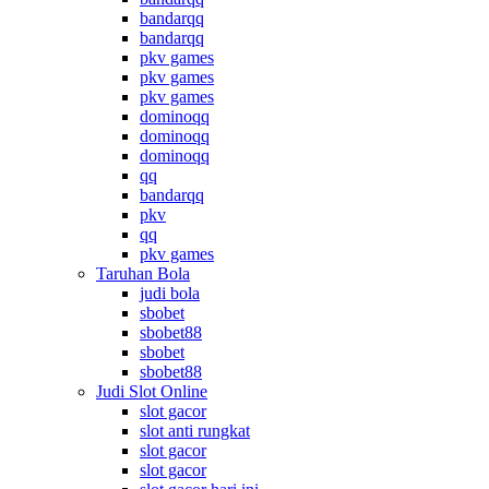
bandarqq
bandarqq
pkv games
pkv games
pkv games
dominoqq
dominoqq
dominoqq
qq
bandarqq
pkv
qq
pkv games
Taruhan Bola
judi bola
sbobet
sbobet88
sbobet
sbobet88
Judi Slot Online
slot gacor
slot anti rungkat
slot gacor
slot gacor