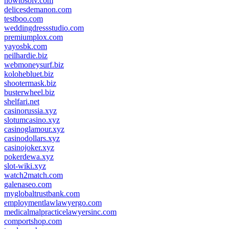
howtosolv.com
delicesdemanon.com
testboo.com
weddingdressstudio.com
premiumplox.com
yayosbk.com
neilhardie.biz
webmoneysurf.biz
kolohebluet.biz
shootermask.biz
busterwheel.biz
shelfari.net
casinorussia.xyz
slotumcasino.xyz
casinoglamour.xyz
casinodollars.xyz
casinojoker.xyz
pokerdewa.xyz
slot-wiki.xyz
watch2match.com
galenaseo.com
myglobaltrustbank.com
employmentlawlawyergo.com
medicalmalpracticelawyersinc.com
comportshop.com