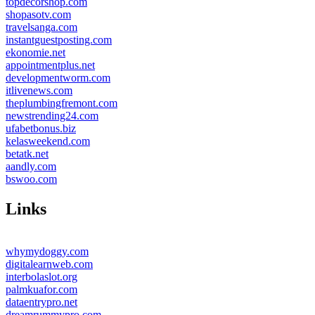
topdecorshop.com
shopasotv.com
travelsanga.com
instantguestposting.com
ekonomie.net
appointmentplus.net
developmentworm.com
itlivenews.com
theplumbingfremont.com
newstrending24.com
ufabetbonus.biz
kelasweekend.com
betatk.net
aandly.com
bswoo.com
Links
whymydoggy.com
digitalearnweb.com
interbolaslot.org
palmkuafor.com
dataentrypro.net
dreamrummypro.com