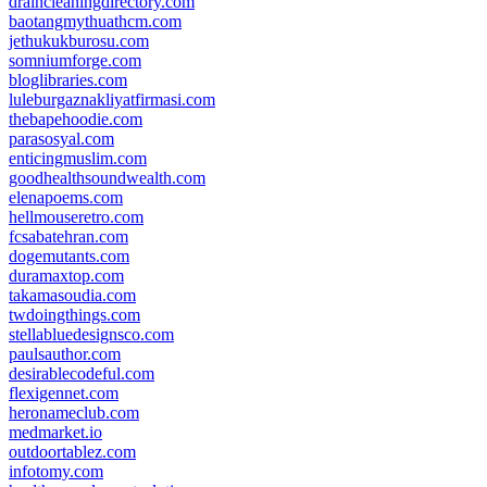
draincleaningdirectory.com
baotangmythuathcm.com
jethukukburosu.com
somniumforge.com
bloglibraries.com
luleburgaznakliyatfirmasi.com
thebapehoodie.com
parasosyal.com
enticingmuslim.com
goodhealthsoundwealth.com
elenapoems.com
hellmouseretro.com
fcsabatehran.com
dogemutants.com
duramaxtop.com
takamasoudia.com
twdoingthings.com
stellabluedesignsco.com
paulsauthor.com
desirablecodeful.com
flexigennet.com
heronameclub.com
medmarket.io
outdoortablez.com
infotomy.com