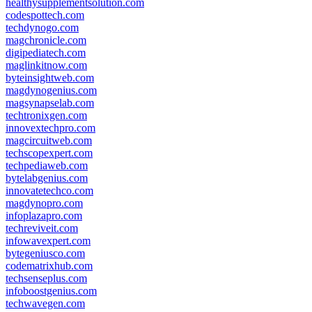
healthysupplementsolution.com
codespottech.com
techdynogo.com
magchronicle.com
digipediatech.com
maglinkitnow.com
byteinsightweb.com
magdynogenius.com
magsynapselab.com
techtronixgen.com
innovextechpro.com
magcircuitweb.com
techscopexpert.com
techpediaweb.com
bytelabgenius.com
innovatetechco.com
magdynopro.com
infoplazapro.com
techreviveit.com
infowavexpert.com
bytegeniusco.com
codematrixhub.com
techsenseplus.com
infoboostgenius.com
techwavegen.com