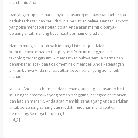
membantu Anda.
Dan jangan lupakan hadiahnya. Lintasanqq menawarkan beberapa
hadiah terbesar dan seru di dunia perjudian online. Dengan jackpot
yang bisa mencapai ribuan dolar, Anda akan memiliki banyak
peluang untuk menang besar saat bermain di platform ini.
Namun mungkin hal terbaik tentang Lintasanqq adalah
komitmennya terhadap fair play. Platform ini menggunakan
teknologi tercanggih untuk memastikan bahwa semua permainan
benar-benar acak dan tidak memihak, memberi Anda ketenangan
pikiran bahwa Anda mendapatkan kesempatan yang adil untuk
menang.
Jadi jika Anda siap bermain dan menang, kunjungi Lintasanqq hari
ini. Dengan antarmuka yang ramah pengguna, beragam permainan,
dan hadiah menarik, Anda akan memiliki semua yang Anda perlukan
untuk bersenang-senang dan mudah-mudahan mendapatkan
pemenang. Semoga beruntung!
[ad_2]