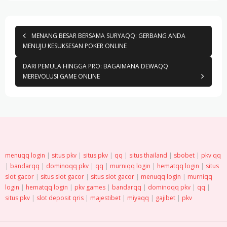
MENANG BESAR BERSAMA SURYAQQ: GERBANG ANDA
MENUJU KESUKSESAN POKER ONLINE
DARI PEMULA HINGGA PRO: BAGAIMANA DEWAQQ
MEREVOLUSI GAME ONLINE
menuqq login
|
situs pkv
|
situs pkv
|
qq
|
situs thailand
|
sbobet
|
pkv qq
|
bandarqq
|
dominoqq pkv
|
qq
|
murniqq login
|
hematqq login
|
situs
slot gacor
|
situs slot gacor
|
situs slot gacor
|
menuqq login
|
murniqq
login
|
hematqq login
|
pkv games
|
bandarqq
|
dominoqq pkv
|
qq
|
situs pkv
|
slot deposit qris
|
majestibet
|
miyaqq
|
gajibet
|
pkv