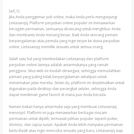
[ad_1]
Jika Anda penggemar judi online, maka Anda perlu mengunjungi
Lintasanqq. Platform perjudian online populer ini menawarkan
beragam permainan, semuanya dirancang untuk menghibur Anda
dan membantu Anda menang besar. Baik Anda seorang pemain
berpengalaman atau pemula yang ingin terjun ke dunia perjudian
online, Lintasanqq memiliki sesuatu untuk semua orang.
Salah satu hal yang membedakan Lintasanqq dari platform
perjudian online lainnya adalah antarmukanya yang ramah
pengguna. Situs web ini mudah dinavigasi, sehingga memudahkan
pemain yang paling tidak berpengalaman sekalipun untuk
menemukan jalan mereka. Selain itu, platform ini dioptimalkan untuk
digunakan pada desktop dan perangkat seluler, sehingga Anda
dapat menikmati game favorit di mana pun Anda berada.
Namun bukan hanya antarmuka saja yang membuat Lintasanqq
menonjol. Platform ini juga menawarkan berbagai macam
permainan untuk dipilih, termasuk pilihan populer seperti poker,
domino, dan capsa susun. Apakah Anda lebih menyukai permainan
kartu klasik atau ingin mencoba sesuatu yang baru, Lintasanqq siap