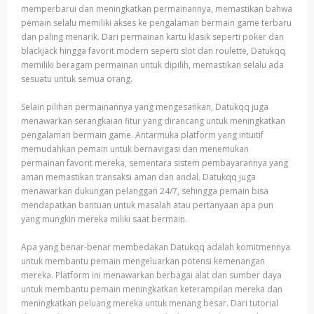
memperbarui dan meningkatkan permainannya, memastikan bahwa
pemain selalu memiliki akses ke pengalaman bermain game terbaru
dan paling menarik. Dari permainan kartu klasik seperti poker dan
blackjack hingga favorit modern seperti slot dan roulette, Datukqq
memiliki beragam permainan untuk dipilih, memastikan selalu ada
sesuatu untuk semua orang.
Selain pilihan permainannya yang mengesankan, Datukqq juga
menawarkan serangkaian fitur yang dirancang untuk meningkatkan
pengalaman bermain game. Antarmuka platform yang intuitif
memudahkan pemain untuk bernavigasi dan menemukan
permainan favorit mereka, sementara sistem pembayarannya yang
aman memastikan transaksi aman dan andal. Datukqq juga
menawarkan dukungan pelanggan 24/7, sehingga pemain bisa
mendapatkan bantuan untuk masalah atau pertanyaan apa pun
yang mungkin mereka miliki saat bermain.
Apa yang benar-benar membedakan Datukqq adalah komitmennya
untuk membantu pemain mengeluarkan potensi kemenangan
mereka. Platform ini menawarkan berbagai alat dan sumber daya
untuk membantu pemain meningkatkan keterampilan mereka dan
meningkatkan peluang mereka untuk menang besar. Dari tutorial