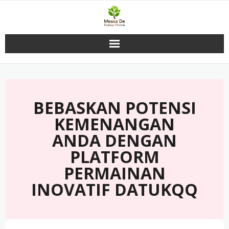
Skip
to
content
BEBASKAN POTENSI
KEMENANGAN
ANDA DENGAN
PLATFORM
PERMAINAN
INOVATIF DATUKQQ