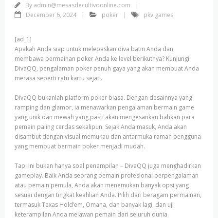
By
admin@mesasdecultivoonline.com
December 6, 2024
poker
pkv games
[ad_1]
Apakah Anda siap untuk melepaskan diva batin Anda dan
membawa permainan poker Anda ke level berikutnya? Kunjungi
DivaQQ, pengalaman poker penuh gaya yang akan membuat Anda
merasa seperti ratu kartu sejati.
DivaQQ bukanlah platform poker biasa. Dengan desainnya yang
ramping dan glamor, ia menawarkan pengalaman bermain game
yang unik dan mewah yang pasti akan mengesankan bahkan para
pemain paling cerdas sekalipun. Sejak Anda masuk, Anda akan
disambut dengan visual memukau dan antarmuka ramah pengguna
yang membuat bermain poker menjadi mudah.
Tapi ini bukan hanya soal penampilan – DivaQQ juga menghadirkan
gameplay. Baik Anda seorang pemain profesional berpengalaman
atau pemain pemula, Anda akan menemukan banyak opsi yang
sesuai dengan tingkat keahlian Anda. Pilih dari beragam permainan,
termasuk Texas Hold’em, Omaha, dan banyak lagi, dan uji
keterampilan Anda melawan pemain dari seluruh dunia.