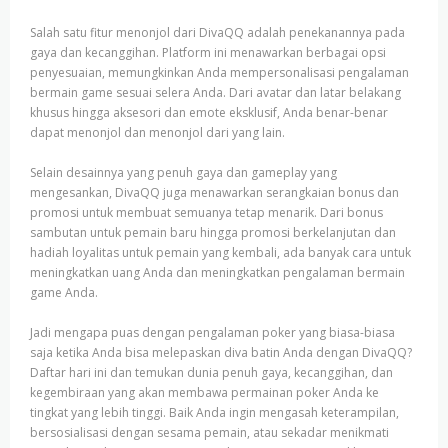
Salah satu fitur menonjol dari DivaQQ adalah penekanannya pada
gaya dan kecanggihan. Platform ini menawarkan berbagai opsi
penyesuaian, memungkinkan Anda mempersonalisasi pengalaman
bermain game sesuai selera Anda. Dari avatar dan latar belakang
khusus hingga aksesori dan emote eksklusif, Anda benar-benar
dapat menonjol dan menonjol dari yang lain.
Selain desainnya yang penuh gaya dan gameplay yang
mengesankan, DivaQQ juga menawarkan serangkaian bonus dan
promosi untuk membuat semuanya tetap menarik. Dari bonus
sambutan untuk pemain baru hingga promosi berkelanjutan dan
hadiah loyalitas untuk pemain yang kembali, ada banyak cara untuk
meningkatkan uang Anda dan meningkatkan pengalaman bermain
game Anda.
Jadi mengapa puas dengan pengalaman poker yang biasa-biasa
saja ketika Anda bisa melepaskan diva batin Anda dengan DivaQQ?
Daftar hari ini dan temukan dunia penuh gaya, kecanggihan, dan
kegembiraan yang akan membawa permainan poker Anda ke
tingkat yang lebih tinggi. Baik Anda ingin mengasah keterampilan,
bersosialisasi dengan sesama pemain, atau sekadar menikmati